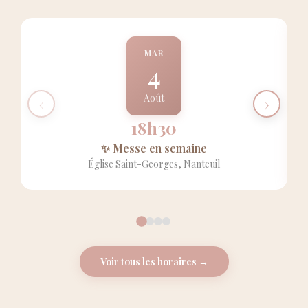
MAR
4
Août
‹
›
18h30
✨ Messe en semaine
Église Saint-Georges, Nanteuil
Voir tous les horaires →