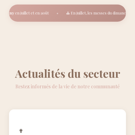
•
igny
en juillet et en août
⛪ En juillet, les messes du dimanche seron
Actualités du secteur
Restez informés de la vie de notre communauté
✟